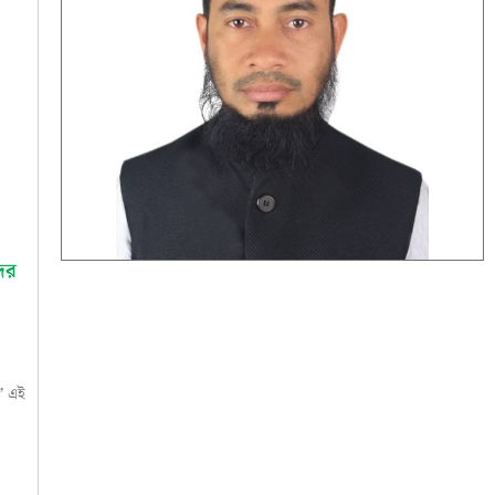
দের
ে
য়’ এই