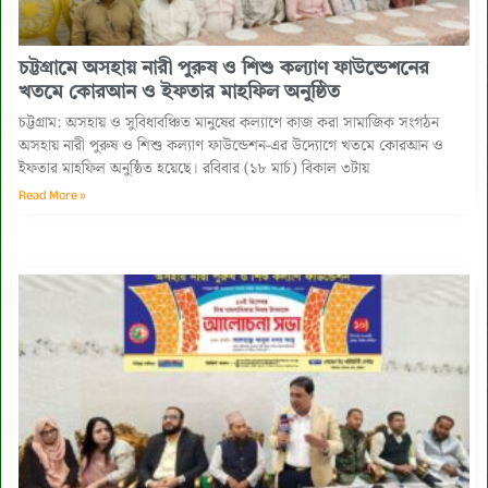
‎চট্টগ্রামে অসহায় নারী পুরুষ ও শিশু কল্যাণ ফাউন্ডেশনের
খতমে কোরআন ও ইফতার মাহফিল অনুষ্ঠিত ‎
চট্টগ্রাম: অসহায় ও সুবিধাবঞ্চিত মানুষের কল্যাণে কাজ করা সামাজিক সংগঠন
অসহায় নারী পুরুষ ও শিশু কল্যাণ ফাউন্ডেশন-এর উদ্যোগে খতমে কোরআন ও
ইফতার মাহফিল অনুষ্ঠিত হয়েছে। ‎রবিবার (১৮ মার্চ) বিকাল ৩টায়
Read More »