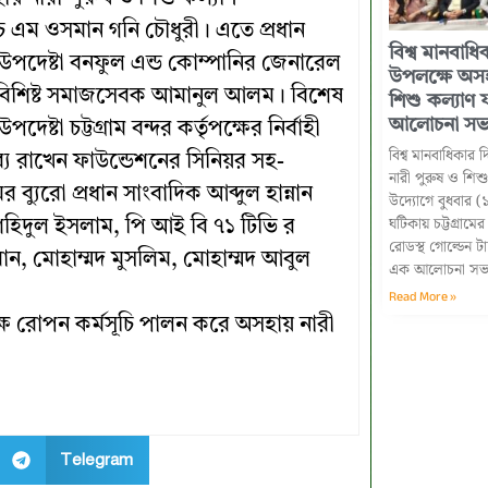
এইচ এম ওসমান গনি চৌধুরী। এতে প্রধান
বিশ্ব মানবাধ
 উপদেষ্টা বনফুল এন্ড কোম্পানির জেনারেল
উপলক্ষে অসহা
ক বিশিষ্ট সমাজসেবক আমানুল আলম। বিশেষ
শিশু কল্যাণ 
আলোচনা সভা 
্টা চট্টগ্রাম বন্দর কর্তৃপক্ষের নির্বাহী
বিশ্ব মানবাধিকার
্য রাখেন ফাউন্ডেশনের সিনিয়র সহ-
নারী পুরুষ ও শিশ
ব্যুরো প্রধান সাংবাদিক আব্দুল হান্নান
উদ্যোগে বুধবার (
ঘটিকায় চট্টগ্রামের
ক শহিদুল ইসলাম, পি আই বি ৭১ টিভি র
রোডস্থ গোল্ডেন ট
ান, মোহাম্মদ মুসলিম, মোহাম্মদ আবুল
এক আলোচনা সভা 
Read More »
 বৃক্ষ রোপন কর্মসূচি পালন করে অসহায় নারী
Telegram