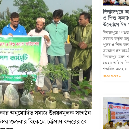
দিনাজপুরে অস
ও শিশু কল্যা
উদ্যোগে ঈদ স
দিনাজপুরে গণপ্রজা
সরকার কর্তৃক অন
পুরুষ ও শিশু কল্
উদ্যোগে ঈদ সামগ
দিনাজপুর জেলা শা
২০২৬ তারিখে দিনাজ
শতাধিক অসহায়
Read More »
 সরকার অনুমোদিত সমাজ উন্নয়নমূলক সংগঠন
বর শুক্রবার বিকেলে চট্টগ্রাম বন্দরের বে