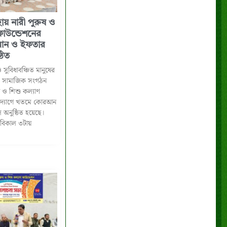
হায় নারী পুরুষ ও
ফাউন্ডেশনের
ন ও ইফতার
িত ‎
ও সুবিধাবঞ্চিত মানুষের
া সামাজিক সংগঠন
ষ ও শিশু কল্যাণ
দ্যোগে খতমে কোরআন
অনুষ্ঠিত হয়েছে।
) বিকাল ৩টায়