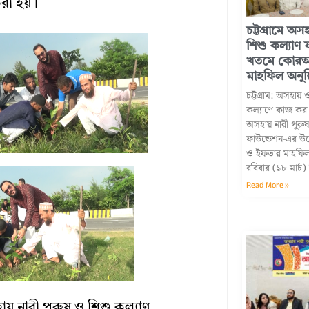
করা হয়।
‎চট্টগ্রামে অস
শিশু কল্যাণ 
খতমে কোরআ
মাহফিল অনুষ্ঠ
চট্টগ্রাম: অসহায় 
কল্যাণে কাজ কর
অসহায় নারী পুরু
ফাউন্ডেশন-এর উ
ও ইফতার মাহফিল 
‎রবিবার (১৮ মার্চ
Read More »
য় নারী পুরুষ ও শিশু কল্যাণ