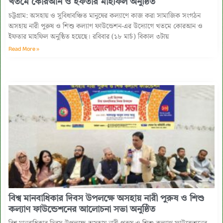
খতমে কোরআন ও ইফতার মাহফিল অনুষ্ঠিত ‎
চট্টগ্রাম: অসহায় ও সুবিধাবঞ্চিত মানুষের কল্যাণে কাজ করা সামাজিক সংগঠন
অসহায় নারী পুরুষ ও শিশু কল্যাণ ফাউন্ডেশন-এর উদ্যোগে খতমে কোরআন ও
ইফতার মাহফিল অনুষ্ঠিত হয়েছে। ‎রবিবার (১৮ মার্চ) বিকাল ৩টায়
Read More »
বিশ্ব মানবাধিকার দিবস উপলক্ষে অসহায় নারী পুরুষ ও শিশু
কল্যাণ ফাউন্ডেশনের আলোচনা সভা অনুষ্ঠিত