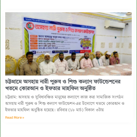
‎চট্টগ্রামে অসহায় নারী পুরুষ ও শিশু কল্যাণ ফাউন্ডেশনের
খতমে কোরআন ও ইফতার মাহফিল অনুষ্ঠিত ‎
চট্টগ্রাম: অসহায় ও সুবিধাবঞ্চিত মানুষের কল্যাণে কাজ করা সামাজিক সংগঠন
অসহায় নারী পুরুষ ও শিশু কল্যাণ ফাউন্ডেশন-এর উদ্যোগে খতমে কোরআন ও
ইফতার মাহফিল অনুষ্ঠিত হয়েছে। ‎রবিবার (১৮ মার্চ) বিকাল ৩টায়
Read More »