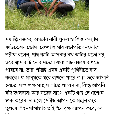
সমাপ্তি বক্তব্যে অসহায় নারী পুরুষ ও শিশু কল্যাণ
ফাউন্ডেশন ভোলা জেলা শাখার সভাপতি নেওয়াজ
শরীফ বলেন, গাছ কাটা আপনার নখ কাটার মতো নয়,
তবে শ্বাস কাটানোর মতো। যারা গাছ বজায় রাখতে
পারবে না, তারা শীঘ্রই এমন একটি পৃথিবীতে বাস
করবে। যা মানুষকে ধরে রাখতে পারে না।” তবে আপনি
হয়তো লক্ষ লক্ষ গাছ লাগাতে পারেন না, কিন্তু আপনি
যদি ভালবাসা আর যত্নের সাথে একটি গাছ দেখাশোনা
শুরু করেন, তাহলে সেটাও আপনাকে মহান করে
তুলবে।“ ইনশাআল্লাহ তাই “যে বৃক্ষ রোপন করে, সে