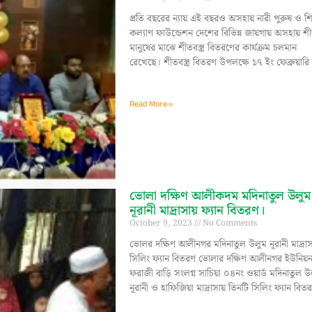
প্রতি বছরের ন্যায় এই বছরও অসহায় নারী পুরুষ ও শ
কল্যাণ ফাউন্ডেশন দেশের বিভিন্ন জায়গায় অসহায় শীত
মানুষের মাঝে শীতবস্ত্র বিতরণের কার্যক্রম চলমান
রেখেছে। শীতবস্ত্র বিতরণ উপলক্ষে ১৭ ইং ফেব্রুয়ারি
Read More »
ভোলা দক্ষিণ আলীকদম মদিনাতুল উলুম
নূরানী মাদ্রাসায় ফ্যান বিতরণ।
October 9, 2023
No Comments
ভোলর দক্ষিণ আলীনগর মদিনাতুল উলুম নূরানী মাদ্রা
সিলিং ফ্যান বিতরণ ‌ভোলার দক্ষিণ আলীনগর ইউনিয়
ফরাজী বাড়ি সংলগ্ন সাচিয়া ০৪নং ওয়ার্ড মদিনাতুল উ
নূরানী ও হাফিজিয়া মাদ্রাসায় তিনটি সিলিং ফ্যান বিত