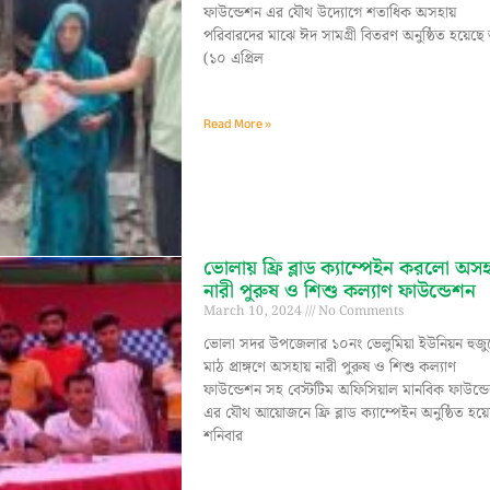
ফাউন্ডেশন এর যৌথ উদ্যোগে শতাধিক অসহায়
পরিবারদের মাঝে ঈদ সামগ্রী বিতরণ অনুষ্ঠিত হয়েছে 
(১০ এপ্রিল
Read More »
ভোলায় ফ্রি ব্লাড ক্যাম্পেইন করলো অস
নারী পুরুষ ও শিশু কল্যাণ ফাউন্ডেশন
March 10, 2024
No Comments
ভোলা সদর উপজেলার ১০নং ভেলুমিয়া ইউনিয়ন হুজু
মাঠ প্রাঙ্গণে অসহায় নারী পুরুষ ও শিশু কল্যাণ
ফাউন্ডেশন সহ বেস্টটিম অফিসিয়াল মানবিক ফাউন্ড
এর যৌথ আয়োজনে ফ্রি ব্লাড ক্যাম্পেইন অনুষ্ঠিত হয়
শনিবার