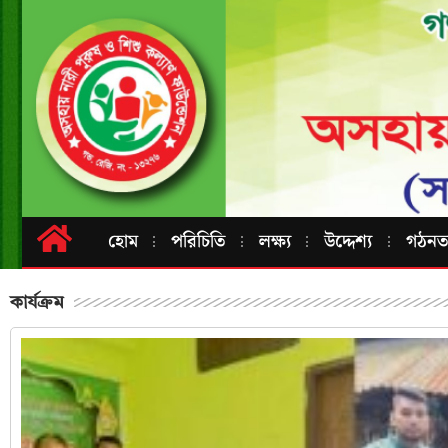
হোম
পরিচিতি
লক্ষ্য
উদ্দেশ্য
গঠনতন্
কার্যক্রম