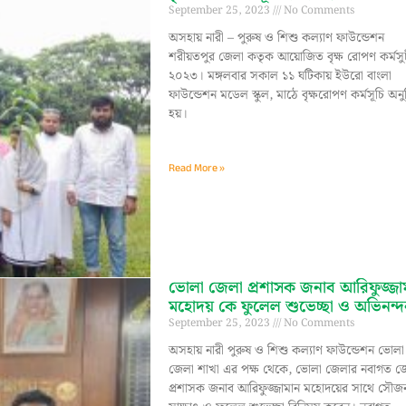
September 25, 2023
No Comments
অসহায় নারী – পুরুষ ও শিশু কল্যাণ ফাউন্ডেশন
শরীয়তপুর জেলা কতৃক আয়োজিত বৃক্ষ রোপণ কর্মসু
২০২৩। মঙ্গলবার সকাল ১১ ঘটিকায় ইউরো বাংলা
ফাউন্ডেশন মডেল স্কুল, মাঠে বৃক্ষরোপণ কর্মসূচি অনুষ
হয়।
Read More »
ভোলা জেলা প্রশাসক জনাব আরিফুজ্জা
মহোদয় কে ফুলেল শুভেচ্ছা ও অভিনন্
September 25, 2023
No Comments
অসহায় নারী পুরুষ ও শিশু কল্যাণ ফাউন্ডেশন ভোলা
জেলা শাখা এর পক্ষ থেকে, ভোলা জেলার নবাগত জ
প্রশাসক জনাব আরিফুজ্জামান মহোদয়ের সাথে সৌজন