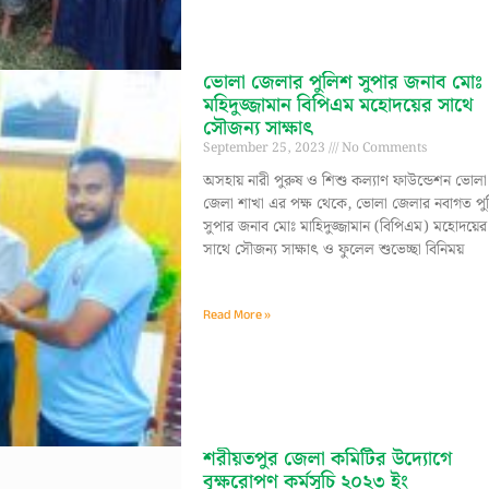
ভোলা জেলার পুলিশ সুপার জনাব মোঃ
মহিদুজ্জামান বিপিএম মহোদয়ের সাথে
সৌজন্য সাক্ষাৎ
September 25, 2023
No Comments
অসহায় নারী পুরুষ ও শিশু কল্যাণ ফাউন্ডেশন ভোলা
জেলা শাখা এর পক্ষ থেকে, ভোলা জেলার নবাগত পু
সুপার জনাব মোঃ মাহিদুজ্জামান (বিপিএম) মহোদয়ের
সাথে সৌজন্য সাক্ষাৎ ও ফুলেল শুভেচ্ছা বিনিময়
Read More »
শরীয়তপুর জেলা কমিটির উদ্যোগে
বৃক্ষরোপণ কর্মসূচি ২০২৩ ইং