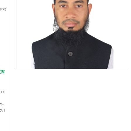
অদ্য
হায়
রের
েশন
েছে।