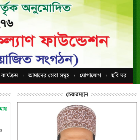
কার্যক্রম
আমাদের সেবা সমূহ
যোগাযোগ
ছবি ঘর
চেয়ারম্যান
হায়
শু