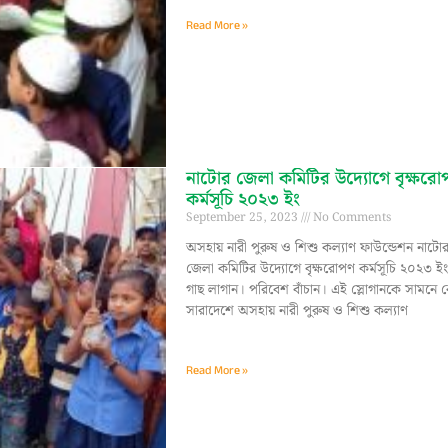
Read More »
নাটোর জেলা কমিটির উদ্যোগে বৃক্ষর
কর্মসূচি ২০২৩ ইং
September 25, 2023
No Comments
অসহায় নারী পুরুষ ও শিশু কল্যাণ ফাউন্ডেশন নাটো
জেলা কমিটির উদ্যোগে বৃক্ষরোপণ কর্মসূচি ২০২৩ ই
গাছ লাগান। পরিবেশ বাঁচান। এই স্লোগানকে সামনে 
সারাদেশে অসহায় নারী পুরুষ ও শিশু কল্যাণ
Read More »